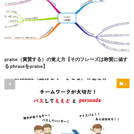
praise（賞賛する）の覚え方【そのフレーズは称賛に値す
る phraseをpraise】
p