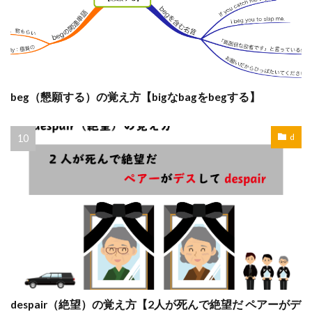
beg（懇願する）の覚え方【bigなbagをbegする】
d
despair（絶望）の覚え方【2人が死んで絶望だ ペアーがデ