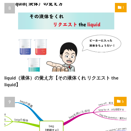
l
liquid（液体）の覚え方【その液体くれ リクエスト the
liquid】
b