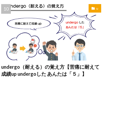
u
undergo（耐える）の覚え方【苦痛に耐えて
成績up undergoした あんたは「５」】