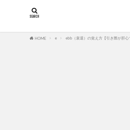
e
ebb（衰退）の覚え方【引き際が肝心です 
HOME