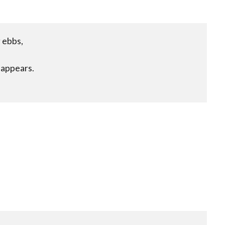
g ebbs,
sappears.