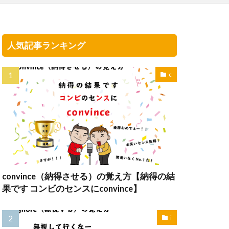
人気記事ランキング
c
convince（納得させる）の覚え方【納得の結
果です コンビのセンスにconvince】
i