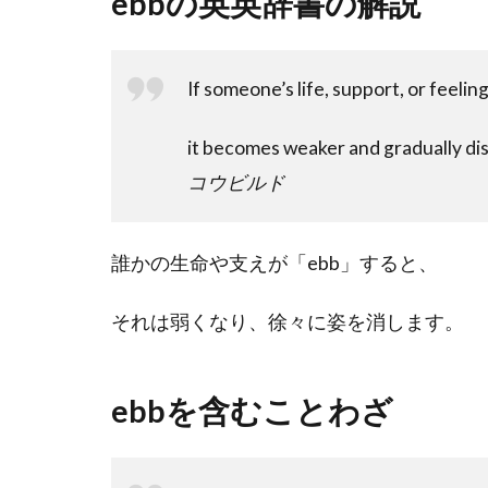
ebbの英英辞書の解説
If someone’s life, support, or feelin
it becomes weaker and gradually di
コウビルド
誰かの生命や支えが「ebb」すると、
それは弱くなり、徐々に姿を消します。
ebbを含むことわざ