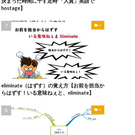
決まった時間に干す定時 「人質」英語で
hostage】
e
eliminate（はずす）の覚え方【お前を担当か
らはずす！いる意味ねぇと、eliminate】
h