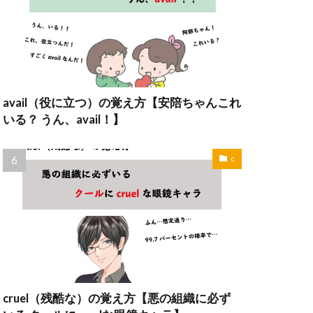
avail（役に立つ）の覚え方【安陪ちゃんこれ
いる？ うん、avail！】
c
cruel（残酷な）の覚え方【悪の組織に必ず