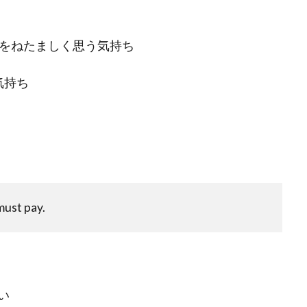
どをねたましく思う気持ち
気持ち
 must pay.
い