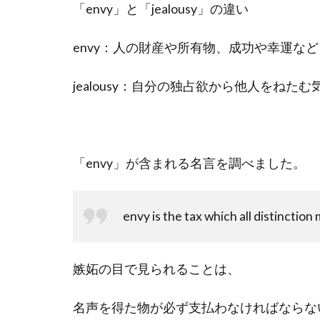
「envy」と「jealousy」の違い
envy：人の財産や所有物、成功や幸運な
jealousy：自分の独占欲から他人をねたむ
「envy」が含まれる名言を調べました。
envy is the tax which all distinction
嫉妬の目で見られることは、
名声を得た物が必ず支払わなければならな