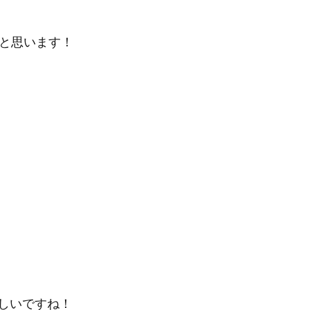
ると思います！
しいですね！