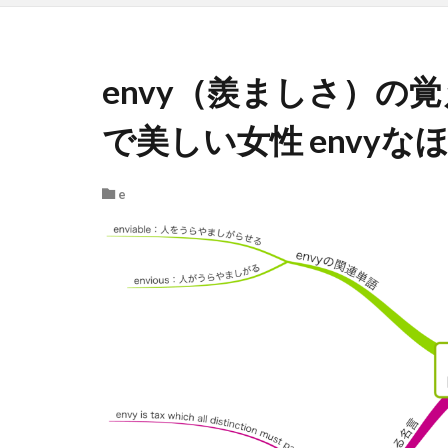
envy（羨ましさ）の
で美しい女性 envy
e