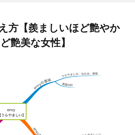
覚え方【羨ましいほど艶やか
なほど艶美な女性】