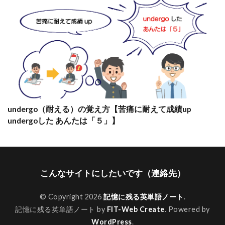
undergo（耐える）の覚え方【苦痛に耐えて成績up
undergoした あんたは「５」】
こんなサイトにしたいです（連絡先）
© Copyright 2026
記憶に残る英単語ノート
.
記憶に残る英単語ノート by
FIT-Web Create
. Powered by
WordPress
.