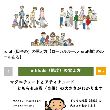
rural（田舎の）の覚え方【ローカルルール rural独自のル
ールある】
a