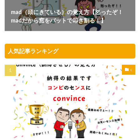
mad（頭にきている）の覚え方【怒ったぞ！
madだから窓をバットで叩き割る！】
人気記事ランキング
c