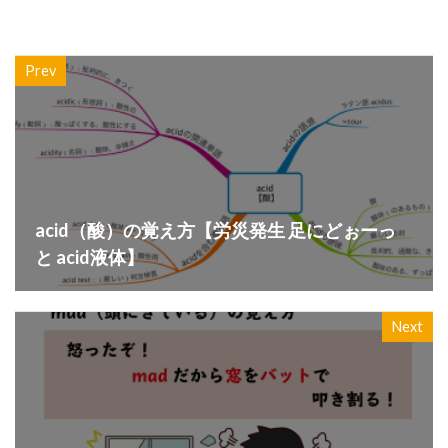
Prev
acid（酸）の覚え方【労災発生 足にどぉーっ
と acid液体】
Next