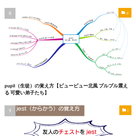
p
pupil（生徒）の覚え方【ピューピュー北風 プルプル震え
る 可愛い弟子たち】
j