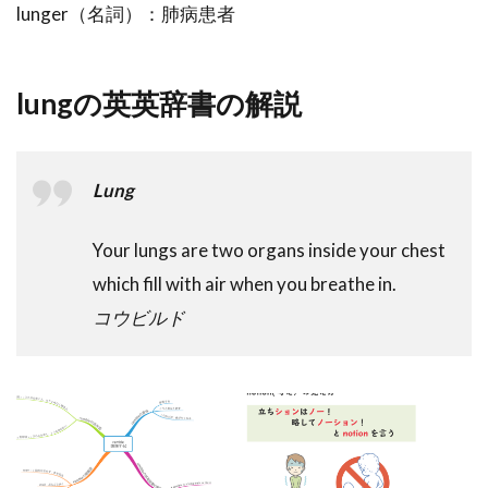
lunger（名詞）：肺病患者
lungの英英辞書の解説
Lung
Your lungs are two organs inside your chest
which fill with air when you breathe in.
コウビルド