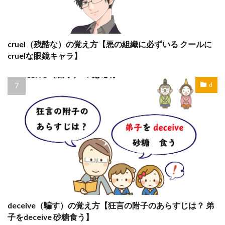
cruel（残酷な）の覚え方【悪の組織に必ずいる クールに
cruelな眼鏡キャラ】
d
deceive（騙す）の覚え方【狂言の附子のあらすじは？ 弟
子をdeceive 砂糖食う】