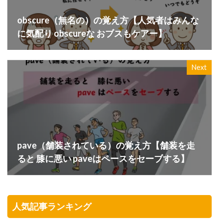
obscure（無名の）の覚え方【人気者はみんな
に気配り obscureな おブスもケアー】
Next
pave（舗装されている）の覚え方【舗装を走
ると 膝に悪い paveはペースをセーブする】
人気記事ランキング