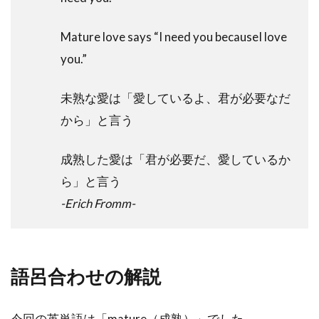
Mature love says “I need you becauseI love
you.”
未熟な愛は「愛しているよ、君が必要なだ
から」と言う
成熟した愛は「君が必要だ、愛しているか
ら」と言う
-Erich Fromm-
語呂合わせの解説
今回の英単語は「mature（成熟）」でした。