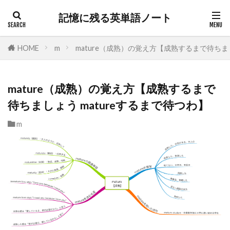
記憶に残る英単語ノート
HOME
m
mature（成熟）の覚え方【成熟するまで待ちまし
mature（成熟）の覚え方【成熟するまで
待ちましょう matureするまで待つわ】
m