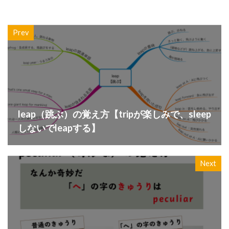
Prev
leap（跳ぶ）の覚え方【tripが楽しみで、sleep
しないでleapする】
Next