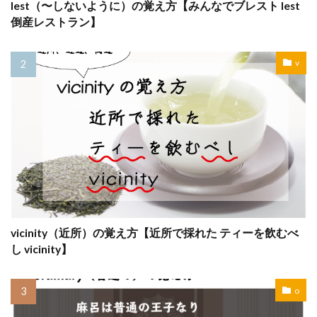
lest（〜しないように）の覚え方【みんなでブレスト lest
倒産レストラン】
v
vicinity（近所）の覚え方【近所で採れた ティーを飲むべ
し vicinity】
o