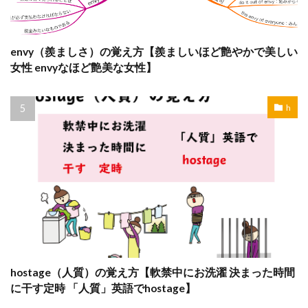
envy（羨ましさ）の覚え方【羨ましいほど艶やかで美しい
女性 envyなほど艶美な女性】
h
hostage（人質）の覚え方【軟禁中にお洗濯 決まった時間
に干す定時 「人質」英語でhostage】