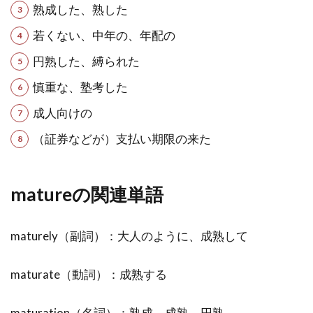
熟成した、熟した
若くない、中年の、年配の
円熟した、縛られた
慎重な、塾考した
成人向けの
（証券などが）支払い期限の来た
matureの関連単語
maturely（副詞）：大人のように、成熟して
maturate（動詞）：成熟する
maturation（名詞）：熟成、成熟、円熟