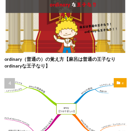
ordinary（普通の）の覚え方【麻呂は普通の王子なり
ordinaryな王子なり】
e