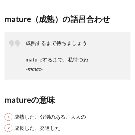
mature（成熟）の語呂合わせ
成熟するまで待ちましょう
matureするまで、私待つわ
-mmcc-
matureの意味
成熟した、分別のある、大人の
成長した、発達した