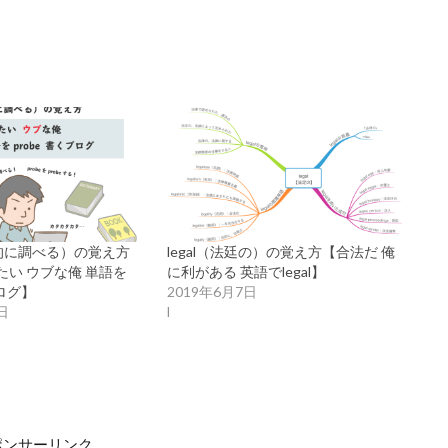
底的に調べる）の覚え方
legal（法廷の）の覚え方【合法だ 俺
い ウブな俺 単語を
に利がある 英語でlegal】
ブログ】
2019年6月7日
日
l
ポンサーリンク