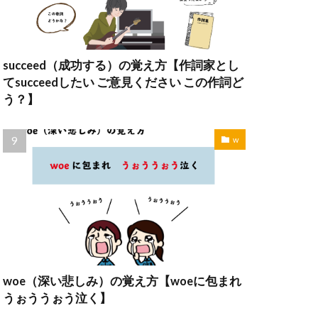
succeed（成功する）の覚え方【作詞家とし
てsucceedしたい ご意見ください この作詞ど
う？】
w
woe（深い悲しみ）の覚え方【woeに包まれ
うぉううぉう泣く】