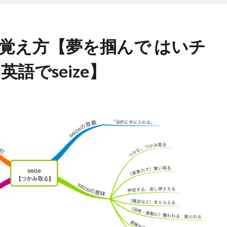
）の覚え方【夢を掴んで はいチ
語でseize】