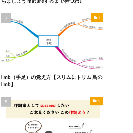
ちましょう matureするまで待つわ】
l
limb（手足）の覚え方【スリムにトリム 鳥の
limb】
s