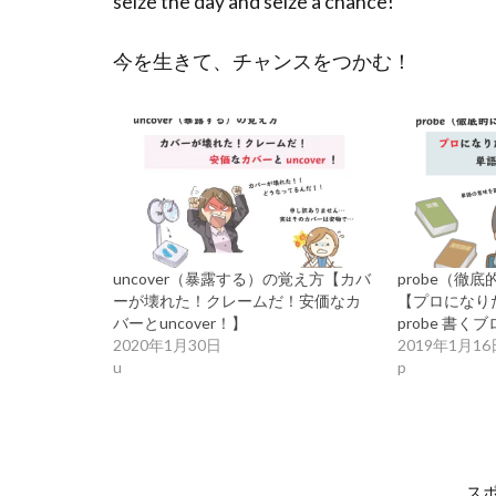
seize the day and seize a chance!
今を生きて、チャンスをつかむ！
uncover（暴露する）の覚え方【カバ
probe（徹
ーが壊れた！クレームだ！安価なカ
【プロになりた
バーとuncover！】
probe 書く
2020年1月30日
2019年1月16
u
p
ス