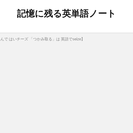
記憶に残る英単語ノート
んで はいチーズ 「つかみ取る」は 英語でseize】