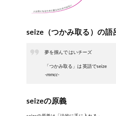
seize（つかみ取る）の
夢を掴んで はいチーズ
「つかみ取る」は 英語でseize
-mmcc-
seizeの原義
seizeの原義は「法的に手に入れる」