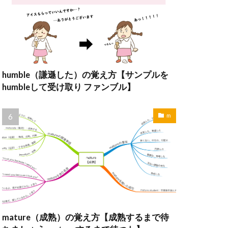
humble（謙遜した）の覚え方【サンプルを
humbleして受け取り ファンブル】
m
mature（成熟）の覚え方【成熟するまで待