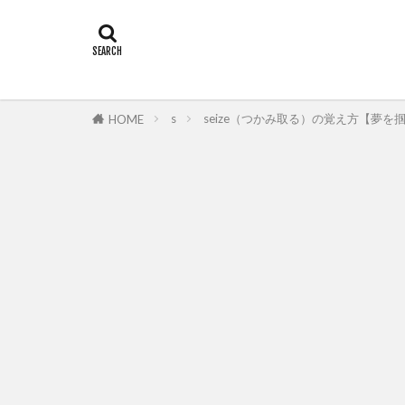
s
seize（つかみ取る）の覚え方【夢を掴
HOME