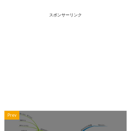
スポンサーリンク
Prev