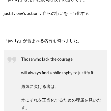
justify one’s action：自らの行いを正当化する
「justfy」が含まれる名言を調べました。
Those who lack the courage
will always find a philosophy to justify it
勇気に欠ける者は、
常にそれを正当化するための理屈を見いだ
す。