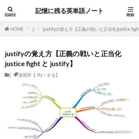
記憶に残る英単語ノート
HOME
j
justifyの覚え方【正義の戦いと正当化 justice fight 
justifyの覚え方【正義の戦いと正当化
justice fight と justify】
j
接尾辞【-ify：する】