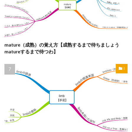
mature（成熟）の覚え方【成熟するまで待ちましょう
matureするまで待つわ】
l