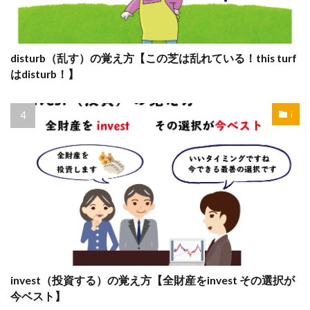
disturb（乱す）の覚え方【この芝は乱れている！this turf
はdisturb！】
i
invest（投資する）の覚え方【全財産をinvest その選択が
今ベスト】