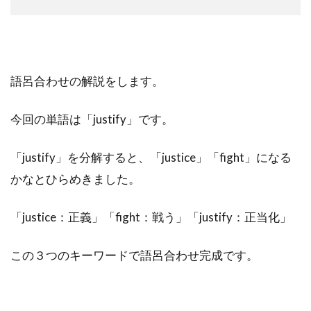
語呂合わせの解説をします。
今回の単語は「justify」です。
「justify」を分解すると、「justice」「fight」になる
かなとひらめきました。
「justice：正義」「fight：戦う」「justify：正当化」
この３つのキーワードで語呂合わせ完成です。