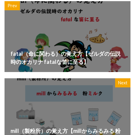
Prev
fatal（命に関わる）の覚え方【ゼルダの伝説
時のオカリナ fatalな笛に至る】
Next
mill（製粉所）の覚え方【millからみるみる 粉