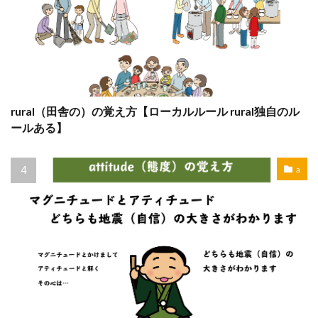
rural（田舎の）の覚え方【ローカルルール rural独自のル
ールある】
a