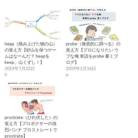
heap（積み上げた物の山）
probe（徹底的に調べる）の
の覚え方【砂山を保つゲー
覚え方【プロになりたい ウ
ムはなーんだ？ heapを
ブな俺 単語をprobe 書くブ
keep、山くずし！】
ログ】
2019年7月22日
2019年1月16日
h
p
prostrate（ひれ伏した）の
覚え方【プロボクサーの強
烈パンチ プロストレートで
prostrate】