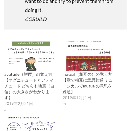
want to do and try to prevent them from
doing it.
COBUILD
attitude（態度）の覚え方
mutual（相互の）の覚え方
【マグニチュードとアティ
【歌で相互に意思疎通 ミュ
チュード どちらも地震（自
ージカルでmutualの意思を
信）の大きさがわかりま
疎通】
す】
2019年12月1日
2019年2月21日
m
a