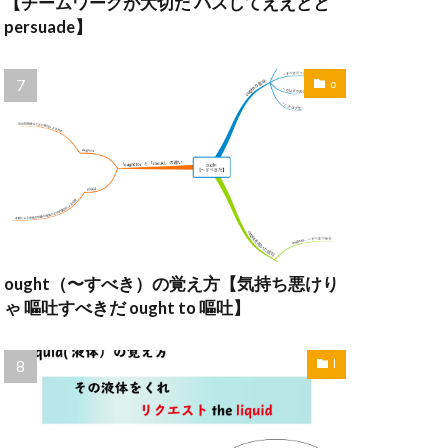
【チームワークが大切だ パスしてええどと
persuade】
o
ought（〜すべき）の覚え方【気持ち悪けり
ゃ 嘔吐すべきだ ought to 嘔吐】
l