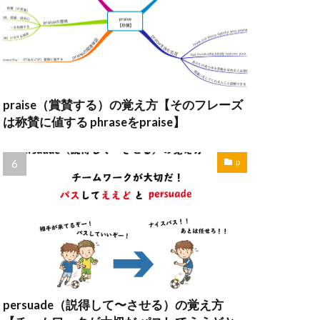
praise（賞賛する）の覚え方【そのフレーズ
は称賛に値する phraseをpraise】
p
persuade（説得して〜させる）の覚え方