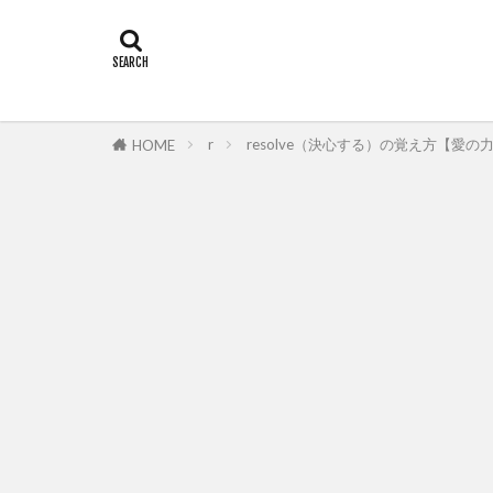
r
resolve（決心する）の覚え方【愛の力
HOME