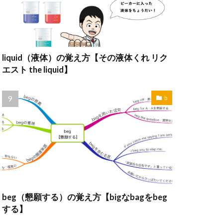
liquid（液体）の覚え方【その液体くれ リク
エスト the liquid】
b
beg（懇願する）の覚え方【bigなbagをbeg
する】