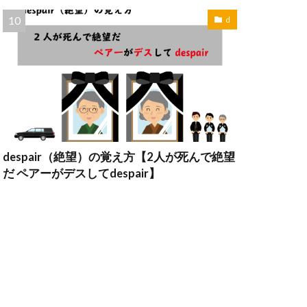
d
despair（絶望）の覚え方【2人が死んで絶望
だ ペアーがデスしてdespair】