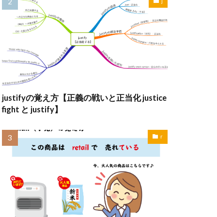
j
justifyの覚え方【正義の戦いと正当化 justice
fight と justify】
r